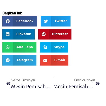
Bagikan ini:
Facebook
Twitter
LinkedIn
Pinterest
Ada apa
Skype
Telegram
E-mail
Sebelumnya
Berikutnya
Mesin Pemisah Plastik Alumunium
Mesin Pemisah ACP | Mesin Daur Ulang Panel Komposit Aluminium