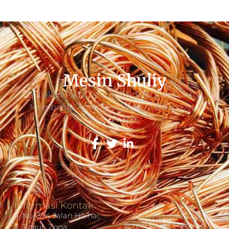
Mesin Shuliy
Didirikan Pada Tahun 2011. Pilih Kami Untuk
Membantu Anda Mengatasi Masalah Daur
Ulang Kabel.
Informasi Kontak
No.1394 Jalan Haihai
Wawasan Blog
Screw Flight Forming
Timur, Zona