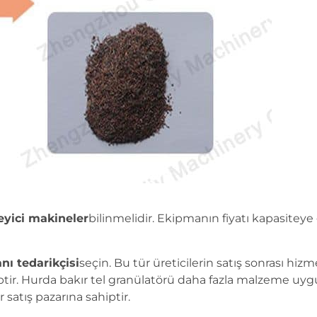
eyici makineler
bilinmelidir. Ekipmanın fiyatı kapasiteye
nı tedarikçisi
seçin. Bu tür üreticilerin satış sonrası hiz
iptir. Hurda bakır tel granülatörü daha fazla malzeme uygu
 satış pazarına sahiptir.