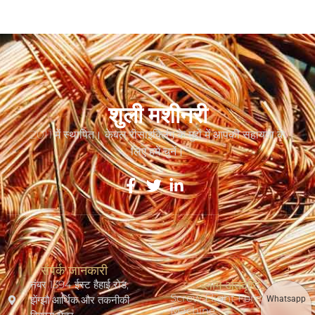
शुली मशीनरी
2011 में स्थापित। केबल रीसाइक्लिंग के मुद्दों में आपकी सहायता के
लिए हमें चुनें।
संपर्क जानकारी
नंबर 1394 ईस्ट हैहाई रोड,
ब्लॉग अंतर्दृष्टि
Screw Flight Forming
झेंग्झौ आर्थिक और तकनीकी
Whatsapp
Machine