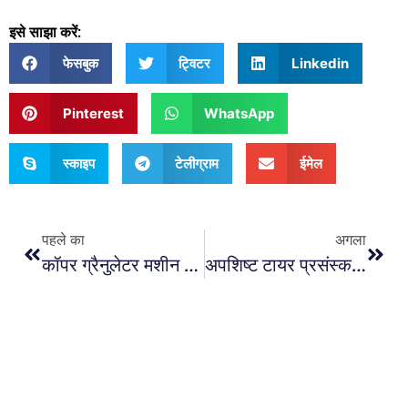
इसे साझा करें:
फेसबुक
ट्विटर
Linkedin
Pinterest
WhatsApp
स्काइप
टेलीग्राम
ईमेल
पहले का
अगला
कॉपर ग्रैनुलेटर मशीन खरीद गाइड: मुख्य कारक और आरओआई विश्लेषण
अपशिष्ट टायर प्रसंस्करण तकनीक प्रवृत्तियाँ और बाजार विश्लेषण