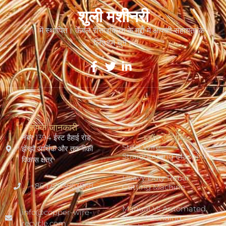
शुली मशीनरी
2011 में स्थापित। केबल रीसाइक्लिंग के मुद्दों में आपकी सहायता के
लिए हमें चुनें।
संपर्क जानकारी
नंबर 1394 ईस्ट हैहाई रोड,
ब्लॉग अंतर्दृष्टि
Steel Wire
झेंग्झौ आर्थिक और तकनीकी
Straightening Machine
विकास क्षेत्र
Heavy Duty Rebar
+86 17703863868
Cutting Machine
Manual Vs Automated
info@copper-wire-
Round Bending
recycle.com