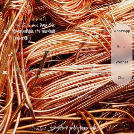
संपर्क जानकारी
नंबर 1394 ईस्ट हैहाई रोड,
ब्लॉग अंतर्दृष्टि
Screw Flight Forming
झेंग्झौ आर्थिक और तकनीकी
Whatsapp
Machine
विकास क्षेत्र
Email
Steel Wire
+86 17703863868
Straightening Machine
Wechat
Heavy Duty Rebar
info@copper-wire-
Cutting Machine
recycle.com
Chat
Manual Vs Automated
Round Bending
Machine
Ⓒ 2020 - शुली मशीनरी सभी अधिकार सुरक्षित हैं