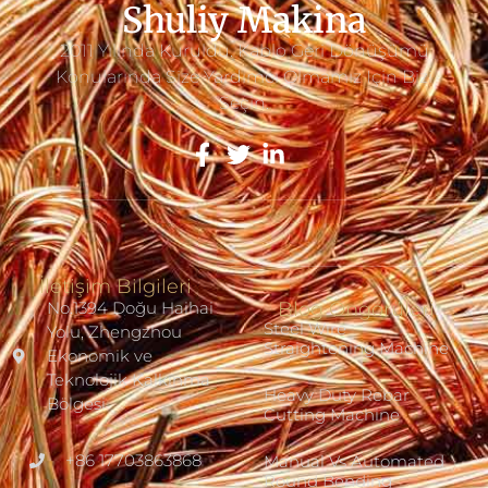
Shuliy Makina
2011 Yılında Kuruldu. Kablo Geri Dönüşümü
Konularında Size Yardımcı Olmamız Için Bizi
Seçin.
İletişim Bilgileri
No.1394 Doğu Haihai
Blog Öngörüleri
Steel Wire
Yolu, Zhengzhou
Straightening Machine
Ekonomik ve
Teknolojik Kalkınma
Heavy Duty Rebar
Bölgesi
Cutting Machine
+86 17703863868
Manual Vs Automated
Round Bending