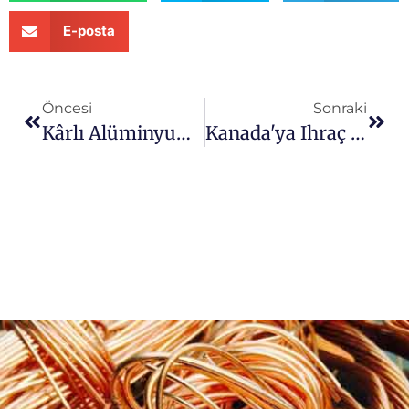
E-posta
Öncesi
Sonraki
Kârlı Alüminyum-Plastik Ambalaj Kabarcıklı Ambalaj Geri Dönüşüm Işi
Kanada'ya Ihraç Edilen 500 Kg/saat Bakır Tel Kırma Makinesi