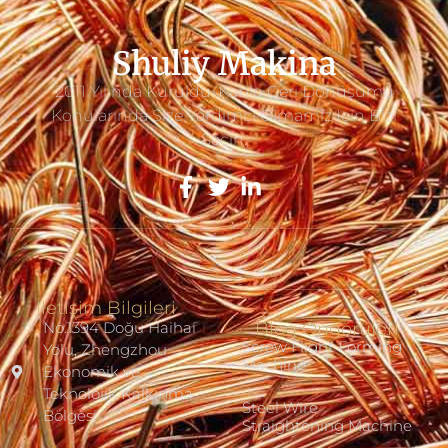
Shuliy Makina
2011 Yılında Kuruldu. Kablo Geri Dönüşümü
Konularında Size Yardımcı Olmamız Için Bizi
Seçin.
İletişim Bilgileri
No.1394 Doğu Haihai
Blog Öngörüleri
Screw Flight Forming
Yolu, Zhengzhou
Machine
Ekonomik ve
Teknolojik Kalkınma
Steel Wire
Bölgesi
Straightening Machine