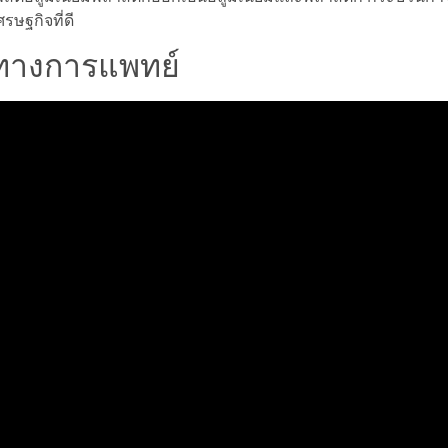
ษฐกิจที่ดี
่มทางการแพทย์