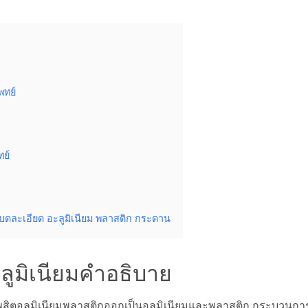
พทย์
ทย์
่องบดละเอียด อะลูมิเนียม พลาสติก กระดาน
ูมิเนียมคำอธิบาย
ิตอลูมิเนียมพลาสติกออกเป็นอลูมิเนียมและพลาสติก กระบวนการแ