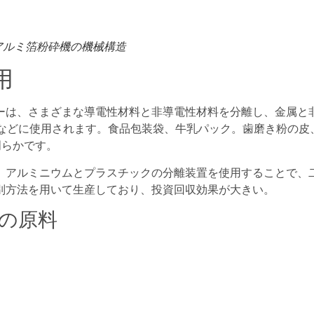
ム アルミ箔粉砕機の機械構造
用
ーは、さまざまな導電性材料と非導電性材料を分離し、金属と
板などに使用されます。食品包装袋、牛乳パック。歯磨き粉の皮
​​かです。
、アルミニウムとプラスチックの分離装置を使用することで、
別方法を用いて生産しており、投資回収効果が大きい。
の原料