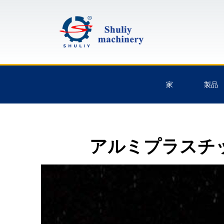
家
製品
アルミプラスチ