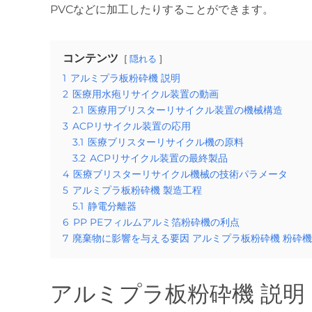
PVCなどに加工したりすることができます。
コンテンツ
隠れる
1
アルミプラ板粉砕機 説明
2
医療用水疱リサイクル装置の動画
2.1
医療用ブリスターリサイクル装置の機械構造
3
ACPリサイクル装置の応用
3.1
医療ブリスターリサイクル機の原料
3.2
ACPリサイクル装置の最終製品
4
医療ブリスターリサイクル機械の技術パラメータ
5
アルミプラ板粉砕機 製造工程
5.1
静電分離器
6
PP PEフィルムアルミ箔粉砕機の利点
7
廃棄物に影響を与える要因 アルミプラ板粉砕機 粉砕機
アルミプラ板粉砕機 説明