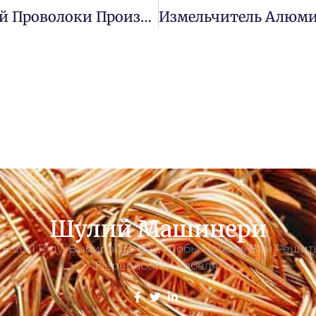
Сколько Стоит Гранулятор Медной Проволоки Производительностью 1 Т/ч В 2021 Году?
Шулий Машинери
В 2011 Году. Выбирайте Нас, Чтобы Помочь Вам Реши
Переработки Кабеля.