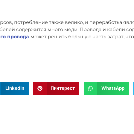
рсов, потребление также велико, и переработка яв
абелей содержится много меди. Провода и кабели со
го провода
может решить большую часть затрат, чт
LinkedIn
Пинтерест
WhatsApp