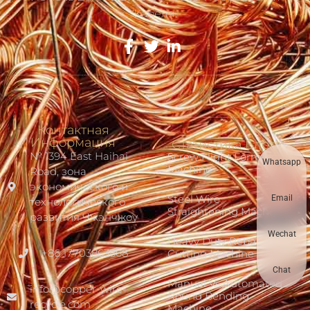
Кабеля.
Контактная
Информация
Статистика Блога
№ 1394 East Haihai
Screw Flight Forming
Whatsapp
Machine
Road, зона
экономического и
Steel Wire
Email
технологического
Straightening Machine
развития Чжэнчжоу
Wechat
Heavy Duty Rebar
+86 17703863868
Cutting Machine
Chat
Manual Vs Automated
info@copper-wire-
Round Bending
recycle.com
Machine