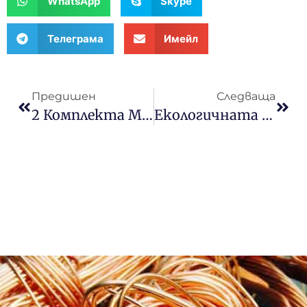
WhatsApp
Skype
Телеграма
Имейл
Предишен
Следваща
2 Комплекта Машини За Рециклиране На Медна Тел SY-600, Изпратени До Италия
Екологичната ACP Машина За Оголване На Листове На Пазара Е Много Обещаваща