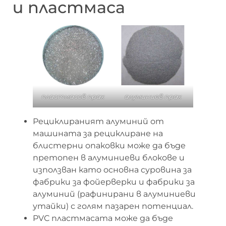
и пластмаса
пластмасов прах
алуминиев прах
Рециклираният алуминий от
машината за рециклиране на
блистерни опаковки може да бъде
претопен в алуминиеви блокове и
използван като основна суровина за
фабрики за фойерверки и фабрики за
алуминий (рафинирани в алуминиеви
утайки) с голям пазарен потенциал.
PVC пластмасата може да бъде