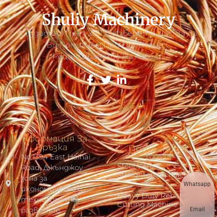
Shuliy Machinery
Създадена През 2011 Г. Изберете Нас, За Да
Ви Помогнем При Проблеми С
Рециклирането На Кабели.
Информация За
Връзка
Прозрения В
No.1394 East Haihai
Блога
Steel Wire
Road, Джънджоу
Straightening Machine
зона за
Whatsapp
икономическо и
Heavy Duty Rebar
технологично
Cutting Machine
развитие
Email