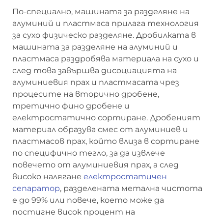
По-специално, машината за разделяне на
алуминий и пластмаса прилага технология
за сухо физическо разделяне. Дробилката в
машината за разделяне на алуминий и
пластмаса раздробява материала на сухо и
след това завършва дисоциацията на
алуминиевия прах и пластмасата чрез
процесите на вторично дробене,
третично фино дробене и
електростатично сортиране. Дробеният
материал образува смес от алуминиев и
пластмасов прах, който влиза в сортиране
по специфично тегло, за да извлече
повечето от алуминиевия прах, а след
високо налягане
електростатичен
сепаратор
, разделената метална чистота
е до 99% или повече, което може да
постигне висок процент на