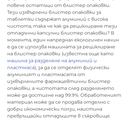
повече остатъци от блистер опаковки.
Тези изхвърлени блистер опаковки за
таблетки съдържат алуминий с висока
чистота, така че как да рециклираме тези
отпадъчни капсулни блистер опаковки? В
момента, един напреднал екологичен начин
е да се използва машината за рециклиране
на блистер опаковки (известна още като
машина за разделяне на алуминий и
пластмаса
), за да се отделят физически
алуминият и пластмасата от
изхвърлените фармацевтични блистер
опаковки, а чистотата след разделянето
може да достигне над 99.9%. Обработеният
материал може да се продава отделно с
добри икономически ползи, наистина
превръщайки отпадъците в съкровище.