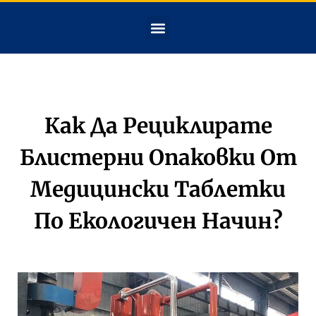
Как Да Рециклирате
Блистерни Опаковки От
Медицински Таблетки
По Екологичен Начин?