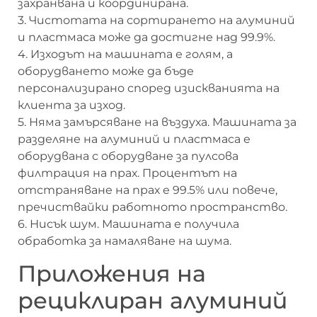
захранвана и координирана.
3. Чистотата на сортирането на алуминий
и пластмаса може да достигне над 99.9%.
4. Изходът на машината е голям, а
оборудването може да бъде
персонализирано според изискванията на
клиента за изход.
5. Няма замърсяване на въздуха. Машината за
разделяне на алуминий и пластмаса е
оборудвана с оборудване за пулсова
филтрация на прах. Процентът на
отстраняване на прах е 99.5% или повече,
пречиствайки работното пространство.
6. Нисък шум. Машината е получила
обработка за намаляване на шума.
Приложения на
рециклиран алуминий