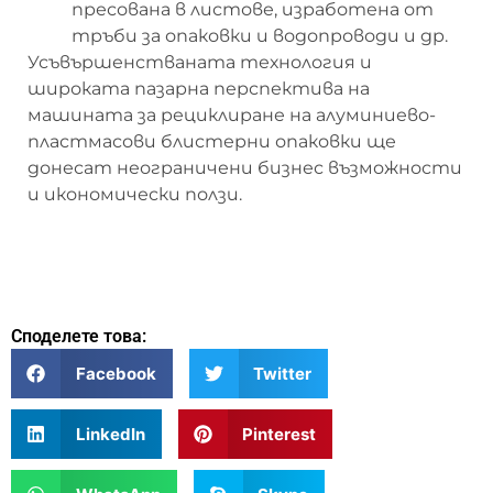
пресована в листове, изработена от
тръби за опаковки и водопроводи и др.
Усъвършенстваната технология и
широката пазарна перспектива на
машината за рециклиране на алуминиево-
пластмасови блистерни опаковки ще
донесат неограничени бизнес възможности
и икономически ползи.
Споделете това:
Facebook
Twitter
LinkedIn
Pinterest