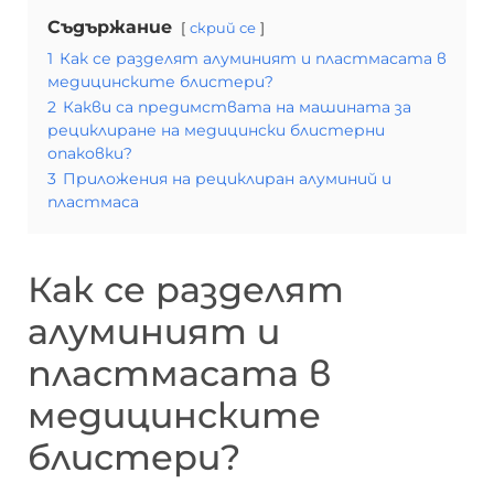
Съдържание
скрий се
1
Как се разделят алуминият и пластмасата в
медицинските блистери?
2
Какви са предимствата на машината за
рециклиране на медицински блистерни
опаковки?
3
Приложения на рециклиран алуминий и
пластмаса
Как се разделят
алуминият и
пластмасата в
медицинските
блистери?