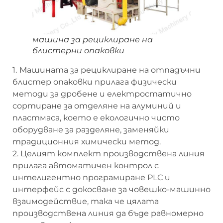
машина за рециклиране на
блистерни опаковки
1.
Машината за рециклиране на отпадъчни
блистер опаковки прилага физически
методи за дробене и електростатично
сортиране за отделяне на алуминий и
пластмаса, което е екологично чисто
оборудване за разделяне, заменяйки
традиционния химически метод.
2. Целият комплект производствена линия
прилага автоматичен контрол с
интелигентно програмиране PLC и
интерфейс с докосване за човешко-машинно
взаимодействие, така че цялата
производствена линия да бъде равномерно