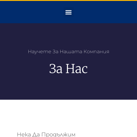
Научете За Нашата Компания
За Нас
Нека Да Продължим