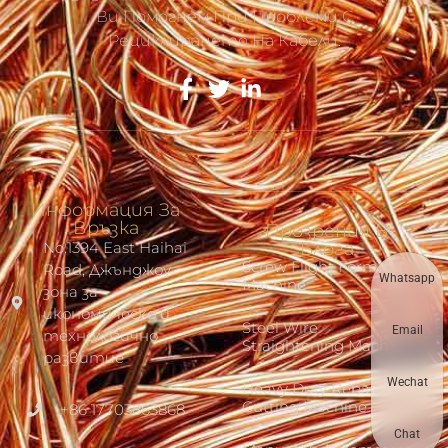
Ви Помогнем При Проблеми С
Рециклирането На Кабели.
Информация За
Връзка
Прозрения В
No.1394 East Haihai
Блога
Screw Flight Forming
Road, Джънджоу
Whatsapp
Machine
зона за
икономическо и
Steel Wire
Email
технологично
Straightening Machine
развитие
Wechat
Heavy Duty Rebar
Cutting Machine
+86 17703863868
Chat