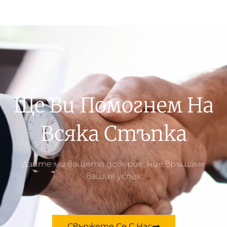
Ще Ви Помогнем На
Всяка Стъпка
Дайте ми вашето доверие, ние връщаме
вашия успех
Свържете Се С Нас