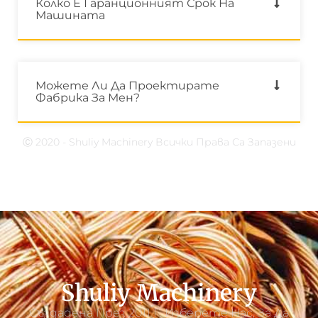
Колко Е Гаранционният Срок На
Машината
Можете Ли Да Проектирате
Фабрика За Мен?
Ⓒ 2020 - Shuliy Machinery Всички Права Са Запазени
Shuliy Machinery
Създадена През 2011 Г. Изберете Нас, За Да