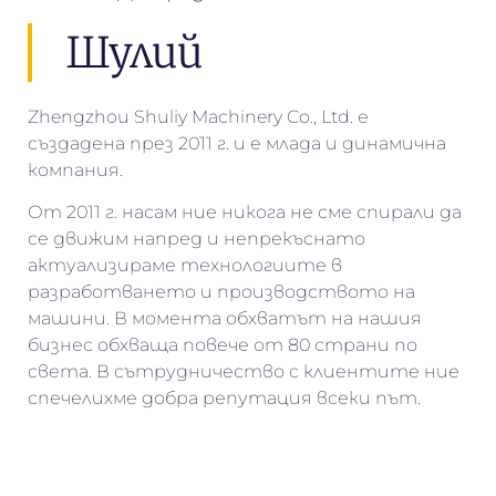
Шулий
Zhengzhou Shuliy Machinery Co., Ltd. е
създадена през 2011 г. и е млада и динамична
компания.
От 2011 г. насам ние никога не сме спирали да
се движим напред и непрекъснато
актуализираме технологиите в
разработването и производството на
машини. В момента обхватът на нашия
бизнес обхваща повече от 80 страни по
света. В сътрудничество с клиентите ние
спечелихме добра репутация всеки път.