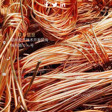
联系信息
郑州经济技术开发区海
博客见解
Screw Flight Forming
海东路1394号
Machine
+86 17703863868
Steel Wire
Straightening Machine
info@copper-wire-
Heavy Duty Rebar
recycle.com
Cutting Machine
Manual Vs Automated
Round Bending
Machine