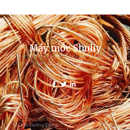
Máy móc Shuliy
Được Thành Lập Vào Năm 2011. Hãy Chọn
Chúng Tôi Để Giúp Bạn Giải Quyết Các Vấn Đề
Về Tái Chế Cáp.
Thông Tin Liên Hệ
Số 1394 Đường Đông
Thông Tin Chi Tiết