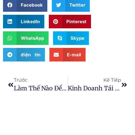
Facebook
Twitter
LinkedIn
Pinterest
WhatsApp
Skype
điện tín
E-mail
Trước
Kế Tiếp
Làm Thế Nào Để Tái Chế Vỉ Thuốc Viên Y Tế Theo Cách Thân Thiện Với Môi Trường?
Kinh Doanh Tái Chế Vỉ Bao Bì Nhôm-Nhựa Có Lợi Nhuận