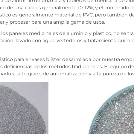
a de aluminio de una cara y tableros de medicina de alu
tico de una cara es generalmente 10-12%, y el contenido 
ástico es generalmente material de PVC, pero también de 
ar y procesar para una amplia gama de usos.
o los paneles medicinales de aluminio y plástico, no se
eración, lavado con agua, vertederos y tratamiento qu
ástico para envases blíster desarrollada por nuestra e
deficiencias de los métodos tradicionales. El equipo de 
adura, alto grado de automatización y alta pureza de lo