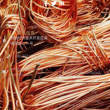
联系信息
郑州经济技术开发区海
博客见解
Steel Wire
海东路1394号
Straightening Machine
+86 17703863868
Heavy Duty Rebar
Cutting Machine
info@copper-wire-
Manual Vs Automated
recycle.com
Round Bending
Machine
How Much Does The
Steel Bar
Straightening Cutting
Machine Cost?