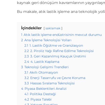
kaynak geri dönüşüm kavramlarının yaygınlaşmasıyl
Bu makale, atık lastik işleme ana teknolojik yolla
İçindekiler
saklamak
1
Atık lastik işleme endüstrisinin mevcut durumu
2
Ana İşleme Teknolojisi Yolları
2.1
1. Lastik Öğütme ve Granülasyon
2.2
2. Piroliz Yağı Rafine Edilme Teknolojisi
2.3
3. Geri Kazanılmış Kauçuk Üretimi
2.4
4. Lastik Kaplama
3
Teknoloji Gelişimi Trendleri
3.1
Akıllı Otomasyon
3.2
Enerji Tasarrufu ve Çevre Koruma
3.3
Hassas Sıralama Teknolojisi
4
Piyasa Beklentileri Analizi
4.1
Politika Desteği
4.2
Piyasa Talebi
4.3
Yatırım Fırsatları