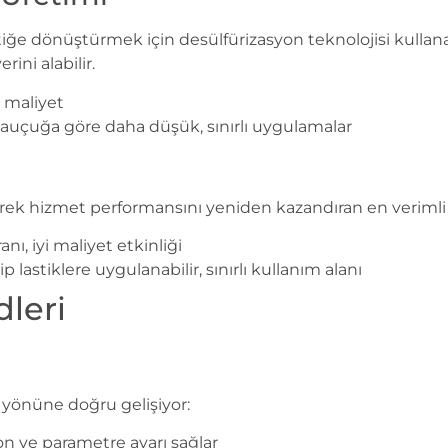
iğe dönüştürmek için desülfürizasyon teknolojisi kullan
ini alabilir.
 maliyet
 kauçuğa göre daha düşük, sınırlı uygulamalar
irerek hizmet performansını yeniden kazandıran en veriml
nı, iyi maliyet etkinliği
lastiklere uygulanabilir, sınırlı kullanım alanı
dleri
k yönüne doğru gelişiyor:
n ve parametre ayarı sağlar