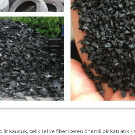
lir kauçuk, çelik tel ve fiber içeren önemli bir katı atık 