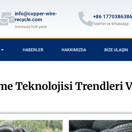
info@copper-wire-
+86 177038638
recycle.com
Telefon ve WhatsApp
Sorunuza hızlı yanıt
HABERLER
HAKKIMIZDA
BIZE ULAŞIN
eme Teknolojisi Trendleri V