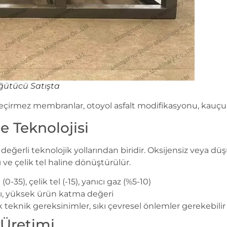
ğütücü Satışta
su geçirmez membranlar, otoyol asfalt modifikasyonu, kau
me Teknolojisi
ek değerli teknolojik yollarından biridir. Oksijensiz veya dü
ı ve çelik tel haline dönüştürülür.
(0-35), çelik tel (-15), yanıcı gaz (%5-10)
ı, yüksek ürün katma değeri
 teknik gereksinimler, sıkı çevresel önlemler gerekebilir
 Üretimi