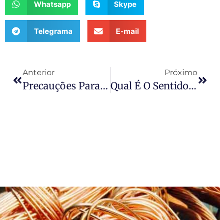
Whatsapp
Skype
Telegrama
E-mail
Anterior
Próximo
Precauções Para A Operação Da Máquina De Decapagem De Fio De Cobre
Qual É O Sentido De Reciclar Cabos E Fios