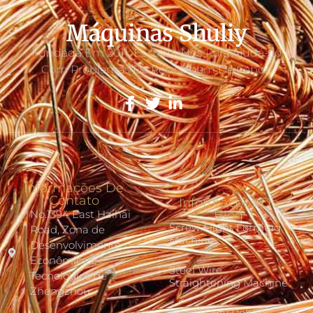
Máquinas Shuliy
Fundada Em 2011. Escolha-Nos Para Ajudá-Lo
Com Problemas De Reciclagem De Cabos.
Informações De
Contato
Informações Do
No.1394 East Haihai
Blog
Screw Flight Forming
Road, Zona de
Machine
Desenvolvimento
Econômico e
Steel Wire
Tecnológico de
Straightening Machine
Zhengzhou
Heavy Duty Rebar