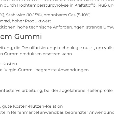
 durch Hochtemperaturpyrolyse in Kraftstofföl, Ruß u
%), Stahlwire (10-15%), brennbares Gas (5-10%)
grad, hoher Produktwert
stitionen, hohe technische Anforderungen, strenge Um
eltem Gummi
eitung, die Desulfurisierungstechnologie nutzt, um vulka
von Gummiprodukten ersetzen kann.
ge Kosten
s bei Virgin-Gummi, begrenzte Anwendungen
enteste Verarbeitung, bei der abgefahrene Reifenprofile
, gute Kosten-Nutzen-Relation
ntaktem Reifenmantel anwendbar, begrenzter Anwendun