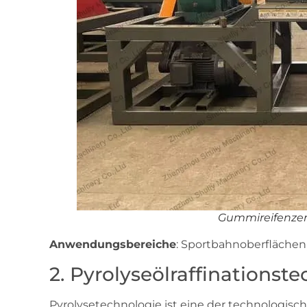
Gummireifenzer
Anwendungsbereiche
: Sportbahnoberflächen
2. Pyrolyseölraffinationst
Pyrolysetechnologie ist eine der technologisch