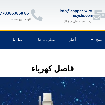
info@copper-wire-
+86 17703863868
recycle.com
الهاتف وواتساب
الرد السريع على سؤالك
منتج
أخبار
معلومات عنا
اتصل بنا
فاصل كهرباء